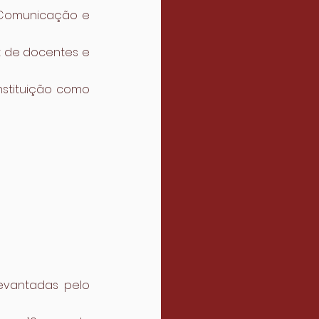
 Comunicação e 
it de docentes e 
stituição como 
evantadas pelo 