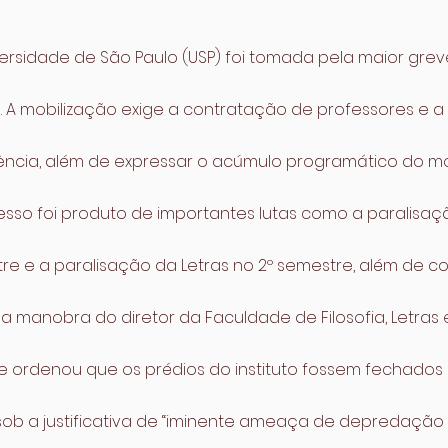
versidade de São Paulo (USP) foi tomada pela maior greve
s. A mobilização exige a contratação de professores e 
ência, além de expressar o acúmulo programático do m
ocesso foi produto de importantes lutas como a paralis
re e a paralisação da Letras no 2º semestre, além de c
a manobra do diretor da Faculdade de Filosofia, Letras 
e ordenou que os prédios do instituto fossem fechados 
 sob a justificativa de “iminente ameaça de depredação