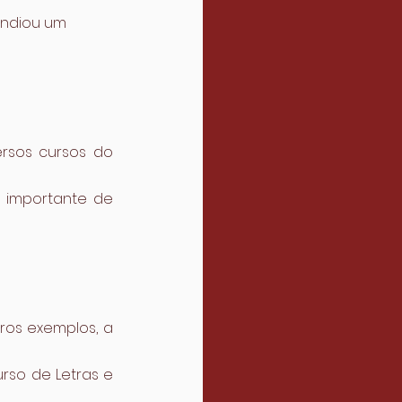
endiou um 
rsos cursos do 
 importante de 
os exemplos, a 
so de Letras e 