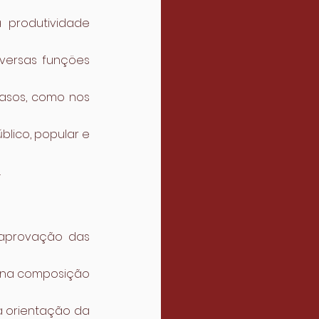
 produtividade 
versas funçöes 
asos, como nos 
lico, popular e 
.
aprovação das 
 na composição 
 orientação da 