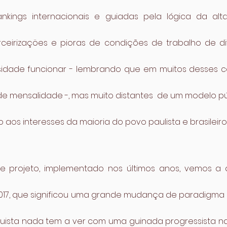
nkings internacionais e guiadas pela lógica da alta
ceirizaçöes e pioras de condições de trabalho de di
sidade funcionar - lembrando que em muitos desses c
e mensalidade -, mas muito distantes  de um modelo púb
 aos interesses da maioria do povo paulista e brasileiro
 projeto, implementado nos últimos anos, vemos a 
2017, que significou uma grande mudança de paradigma
nquista nada tem a ver com uma guinada progressista na