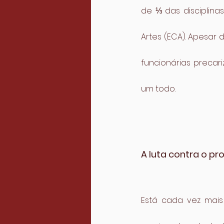
de ⅓ das disciplina
Artes (ECA). Apesar d
funcionárias precar
um todo.
A luta contra o pro
Está cada vez mais