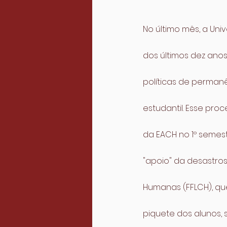
No último mês, a Uni
dos últimos dez ano
políticas de perman
estudantil. Esse pr
da EACH no 1º semest
"apoio" da desastros
Humanas (FFLCH), qu
piquete dos alunos,