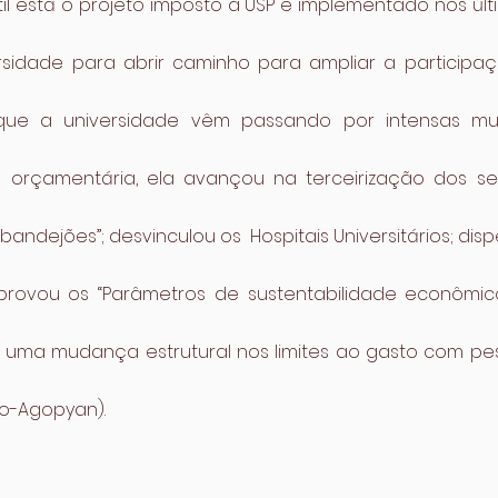
l está o projeto imposto à USP e implementado nos últi
idade para abrir caminho para ampliar a participação
que a universidade vêm passando por intensas mu
 orçamentária, ela avançou na terceirização dos se
“bandejões”; desvinculou os  Hospitais Universitários; di
aprovou os “Parâmetros de sustentabilidade econômico
 uma mudança estrutural nos limites ao gasto com pes
o-Agopyan).