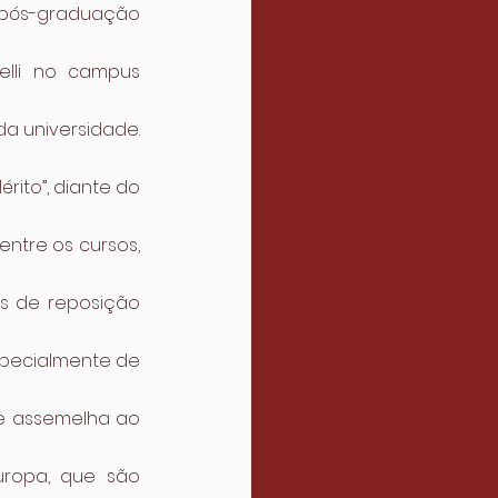
 pós-graduação 
lli no campus 
 universidade. 
ito”, diante do 
ntre os cursos, 
s de reposição 
pecialmente de 
e assemelha ao 
uropa, que são 