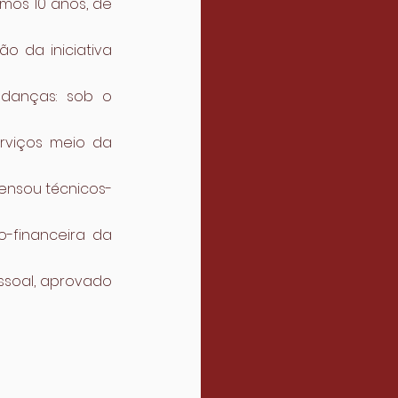
mos 10 anos, de 
 da iniciativa 
danças: sob o 
rviços meio da 
spensou técnicos-
-financeira da 
soal, aprovado 