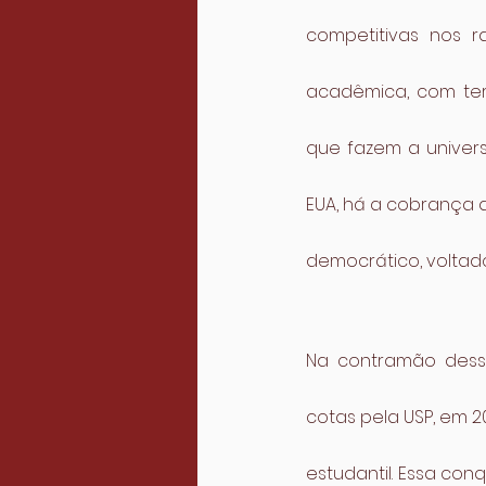
competitivas nos ra
acadêmica, com ter
que fazem a univer
EUA, há a cobrança d
democrático, voltado
Na contramão desse
cotas pela USP, em 
estudantil. Essa co