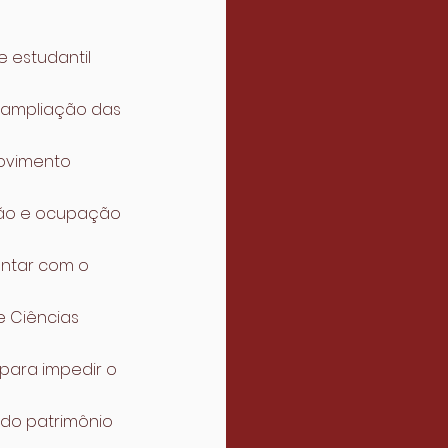
 estudantil 
a ampliação das 
ovimento 
ação e ocupação 
ontar com o 
e Ciências 
para impedir o 
 do patrimônio 